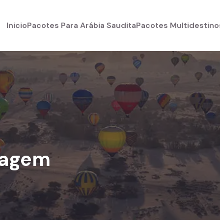
Inicio
Pacotes Para Arábia Saudita
Pacotes Multidestino
iagem